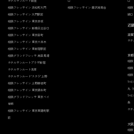
ホテルサンルート銀座
口
口
相鉄フレッサイン 浜松町大門
相鉄フレッサイン 藤沢湘南台
相鉄
相鉄フレッサイン 大門駅前
線口
相鉄フレッサイン 東京赤坂
近
相鉄フレッサイン 新橋日比谷口
滋賀
相鉄フレッサイン 東京田町
ホテ
相鉄フレッサイン 東京六本木
相鉄フレッサイン 東新宿駅前
京都
相鉄グランドフレッサ 高田馬場
相鉄
ホテルサンルートプラザ新宿
相鉄
ホテルサンルート浅草
相鉄
ホテルサンルート"ステラ"上野
THE
相鉄フレッサイン 上野御徒町
丸（
相鉄フレッサイン 東京錦糸町
THE
相鉄グランドフレッサ 東京ベイ
条
有明
ホテ
相鉄フレッサイン 東京東陽町駅
前
大阪
相鉄