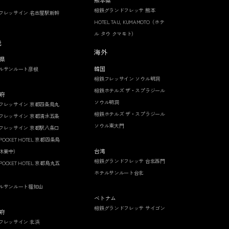
熊本県
相鉄グランドフレッサ 熊本
フレッサイン 名古屋駅新幹
HOTEL TAU, KUMAMOTO（ホテ
ル タウ クマモト）
畿
海外
県
韓国
ルサンルート彦根
相鉄フレッサイン ソウル明洞
相鉄ホテルズ ザ・スプラジール
府
ソウル明洞
フレッサイン 京都四条烏丸
相鉄ホテルズ ザ・スプラジール
フレッサイン 京都清水五条
ソウル東大門
フレッサイン 京都駅八条口
 POCKET HOTEL 京都四条烏
台湾
休業中）
相鉄グランドフレッサ 台北西門
 POCKET HOTEL 京都烏丸五
ホテルサンルート台北
ルサンルート福知山
ベトナム
相鉄グランドフレッサ サイゴン
府
フレッサイン 北浜