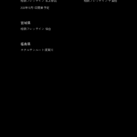
相鉄フレッサイン 北上駅前
相鉄フレッサイン 千葉柏
2026年10月1日開業予定
宮城県
相鉄フレッサイン 仙台
福島県
ホテルサンルート須賀川