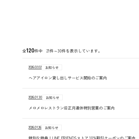
120
全
件中 21件～
30
件を表示しています。
2026.02.02
お知らせ
ヘアアイロン貸し出しサービス開始のご案内
2026.01.30
お知らせ
メロメロレストラン旧正月連休特別営業のご案内
2026.01.26
お知らせ
特別な特典！LINE FRIENDSストア 10%割引クーポンのご案内