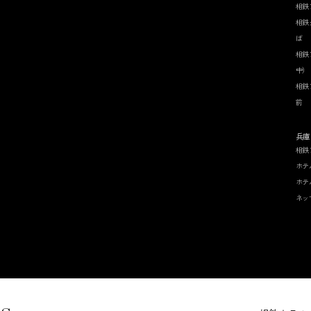
相鉄
相鉄
ば
相鉄
中）
相鉄
前
兵庫
相鉄
ホテ
ホテ
ネッ