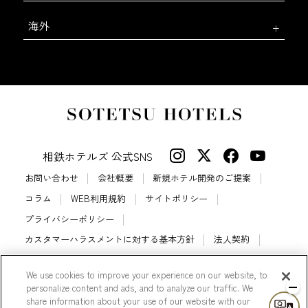
海外
相鉄ホテルズ 公式SNS
お問い合わせ
会社概要
新規ホテル開発のご提案
コラム
WEB利用規約
サイトポリシー
プライバシーポリシー
カスタマーハラスメントに対する基本方針
法人契約
宿泊約款
会員規約
サイトマップ
We use cookies to improve your experience on our website, to
相鉄ホテルズ パートナーホテル加盟募集のご案内
採用情報
personalize content and ads, and to analyze our traffic. We
share information about your use of our website with our
Cookie Settings