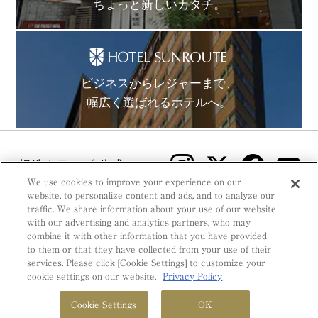
ちょっと新しいカタチ。
ビジネスからレジャーまで、
幅広く選ばれるホテルへ。
相鉄ホテルズ 公式SNS
We use cookies to improve your experience on our
website, to personalize content and ads, and to analyze our
traffic. We share information about your use of our website
with our advertising and analytics partners, who may
combine it with other information that you have provided
to them or that they have collected from your use of their
© Sotetsu Hotel Management CO., LTD.
services. Please click [Cookie Settings] to customize your
cookie settings on our website.
Privacy Policy
Cookie Settings
OK
空室検索
ホテル一覧
会員プログラム
MENU