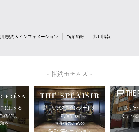
利用規約＆インフォメーション
宿泊約款
採用情報
- 相鉄ホテルズ -
ーズに応える
ありそ
新しい旅のスタンダードを
の融合で、
ちょっと
創造する
体験を
お客様のための
多様な滞在オプション