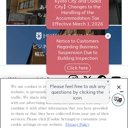
ありそうでなかった、
ちょっと新しいカタチ。
ビジネスからレジャーまで、
幅広く選ばれるホテルへ。
相鉄ホテルズ 公式SNS
We use cookies to improve your experience on our
website, to personalize content and ads, and to analyze our
traffic. We share information about your use of our website
with our advertising and analytics partners, who may
combine it with other information that you have provided
to them or that they have collected from your use of their
© Sotetsu Hotel Management CO., LTD.
services. Please click [Cookie Settings] to customize your
cookie settings on our website.
Privacy Policy