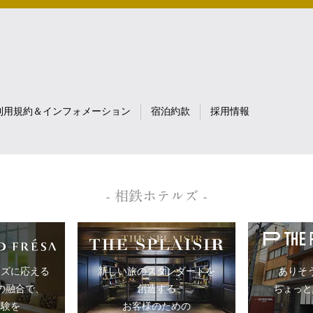
利用規約＆インフォメーション
宿泊約款
採用情報
- 相鉄ホテルズ -
ーズに応える
ありそ
新しい旅のスタンダードを
の融合で、
ちょっと
創造する
体験を
お客様のための