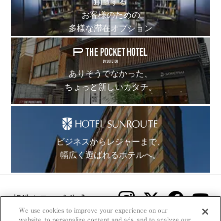
創造する
お客様のための
多様な滞在オプション
ありそうでなかった、
ちょっと新しいカタチ。
ビジネスからレジャーまで、
幅広く選ばれるホテルへ。
相鉄ホテルズ 公式SNS
We use cookies to improve your experience on our
website, to personalize content and ads, and to analyze our