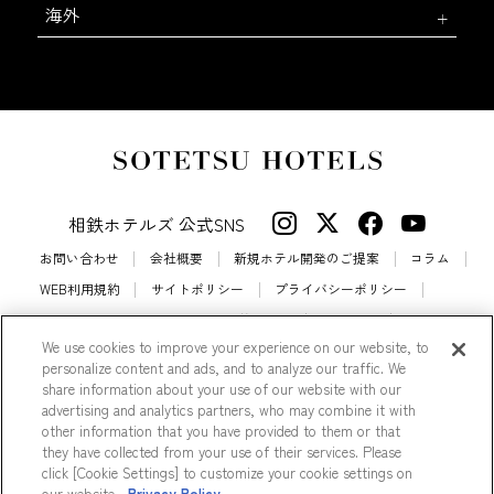
海外
相鉄ホテルズ 公式SNS
お問い合わせ
会社概要
新規ホテル開発のご提案
コラム
WEB利用規約
サイトポリシー
プライバシーポリシー
カスタマーハラスメントに対する基本方針
法人契約
We use cookies to improve your experience on our website, to
宿泊約款
会員規約
サイトマップ
personalize content and ads, and to analyze our traffic. We
相鉄ホテルズ パートナーホテル加盟募集のご案内
採用情報
share information about your use of our website with our
advertising and analytics partners, who may combine it with
Cookie Settings
other information that you have provided to them or that
they have collected from your use of their services. Please
click [Cookie Settings] to customize your cookie settings on
our website.
Privacy Policy