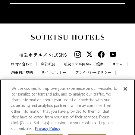
相鉄ホテルズ 公式SNS
お問い合わせ
会社概要
新規ホテル開発のご提案
コラム
WEB利用規約
サイトポリシー
プライバシーポリシー
カスタマーハラスメントに対する基本方針
法人契約
We use cookies to improve your experience on our website, to
宿泊約款
会員規約
サイトマップ
personalize content and ads, and to analyze our traffic. We
相鉄ホテルズ パートナーホテル加盟募集のご案内
採用情報
share information about your use of our website with our
advertising and analytics partners, who may combine it with
Cookie Settings
other information that you have provided to them or that
they have collected from your use of their services. Please
click [Cookie Settings] to customize your cookie settings on
our website.
Privacy Policy
© Sotetsu Hotel Management CO., LTD.