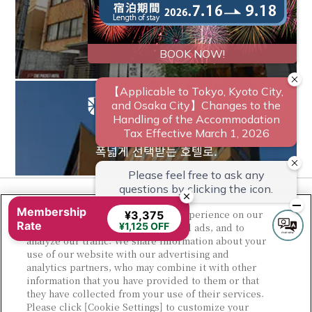
지금까지 없었던,
조금 새로운 형태
비즈니스에서 레저까지
폭넓게 선택받는 호텔로.
Membership
We use cookies to improve your experience on our
¥3,375
Rate
¥1,125 OFF
website, to personalize content and ads, and to
analyze our traffic. We share information about your
use of our website with our advertising and
analytics partners, who may combine it with other
information that you have provided to them or that
they have collected from your use of their services.
© Sotetsu Hotel Management CO., LTD.
Please click [Cookie Settings] to customize your