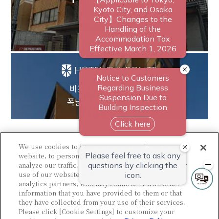
지금까지 없었던,
조금 새로운 형태
비즈니스에서 레저까지
폭넓게 선택받는 호텔로.
We use cookies to improve your experience on our
website, to personalize content and ads, and to
analyze our traffic. We share information about your
use of our website with our advertising and
analytics partners, who may combine it with other
information that you have provided to them or that
they have collected from your use of their services.
© Sotetsu Hotel Management CO., LTD.
Please click [Cookie Settings] to customize your