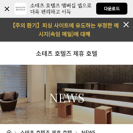
소테츠 호텔즈 멤버십 앱으로
다운로드
더욱 편리하고 이득
【주의 환기】피싱 사이트에 유도하는 부정한 메
시지(속임 메일)에 대해
소테츠 호텔즈
제휴 호텔
NEWS
소테츠 호텔즈 제휴 호텔
NEWS