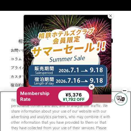
相鉄ホテルズ 公式SNS
お問い合わせ
会社概要
新規ホテル開発のご提案
コラム
WEB利用規約
サイトポリシー
プライバシーポリシー
カスタマーハラスメントに対する基本方針
法人契約
宿泊約款
会員規約
サイトマップ
Membership
相鉄ホテルズ パートナーホテル加盟募集のご案内
採用情報
¥5,376
Rate
¥1,792 OFF
We use cookies to improve your experience on our website, to
Cookie Settings
personalize content and ads, and to analyze our traffic. We
share information about your use of our website with our
advertising and analytics partners, who may combine it with
other information that you have provided to them or that
they have collected from your use of their services. Please
© Sotetsu Hotel Management CO., LTD.