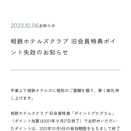
公
2
お知らせ
カ
開
0
テ
相鉄ホテルズクラブ 旧会員特典ポイ
日
2
ゴ
3
ント失効のお知らせ
リ
年
ー
1
0
月
平素より相鉄ホテルズに格別のご愛顧を賜り、厚く御礼申
0
し上げます。
6
日
相鉄ホテルズクラブ 旧会員特典「ポイントプログラム」
（ポイント加算は2021年９月27日終了）でお貯めいただい
たポイントは、2023年10月5日の有効期限をもちまして終了