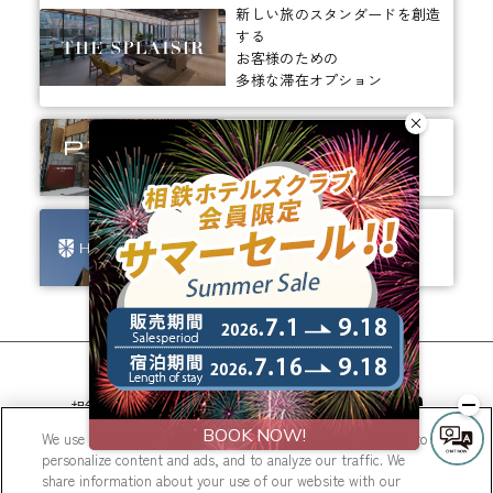
新しい旅のスタンダードを創造
する
お客様のための
多様な滞在オプション
ありそうでなかった、
ちょっと新しいカタチ。
ビジネスからレジャーまで、
幅広く選ばれるホテルへ。
相鉄ホテルズ 公式SNS
We use cookies to improve your experience on our website, to
personalize content and ads, and to analyze our traffic. We
share information about your use of our website with our