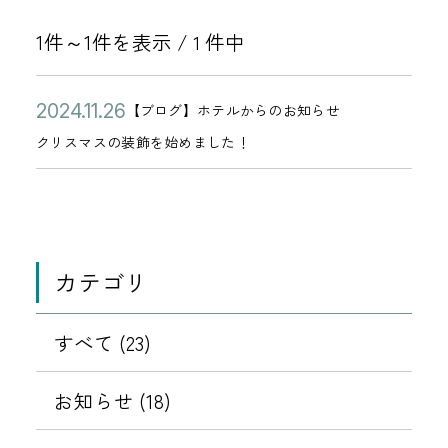
1件～1件を表示 /
件中
1
公
ク
2
【ブログ】ホテルからのお知らせ
カ
開
リ
0
クリスマスの装飾を始めました！
テ
日
ス
2
ゴ
マ
4
リ
ス
年
ー
の
1
カテゴリ
装
1
飾
月
を
すべて (23)
2
始
6
め
お知らせ (18)
日
ま