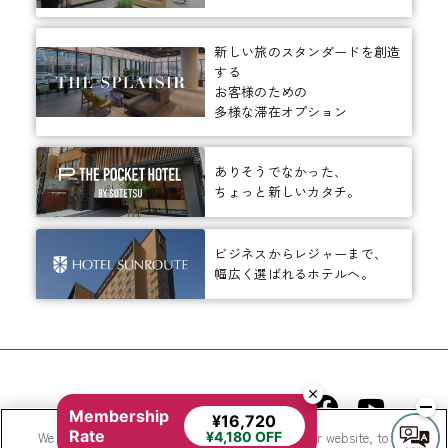
新しい旅のスタンダードを創造
する
お客様のための
多様な滞在オプション
ありそうでなかった、
ちょっと新しいカタチ。
ビジネスからレジャーまで、
幅広く選ばれるホテルへ。
相鉄ホテルズ 公式SNS
Membership
¥16,720
Rate
We use cookies to improve your experience on our website, to
¥4,180 OFF