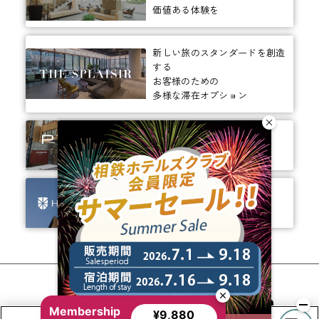
価値ある体験を
新しい旅のスタンダードを創造
する
お客様のための
多様な滞在オプション
ありそうでなかった、
ちょっと新しいカタチ。
ビジネスからレジャーまで、
幅広く選ばれるホテルへ。
相鉄ホテルズ 公式SNS
Membership
¥9,880