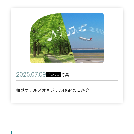
相
鉄
ホ
テ
ル
ズ
オ
公
2
特集
Pickup
カ
リ
開
0
テ
ジ
相鉄ホテルズオリジナルBGMのご紹介
日
2
ゴ
ナ
5
リ
ル
年
ー
B
0
G
7
M