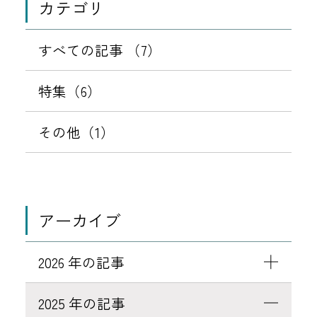
月
カテゴリ
の
0
ご
9
すべての記事 （7）
紹
日
介
特集（6）
その他（1）
アーカイブ
2026 年の記事
2025 年の記事