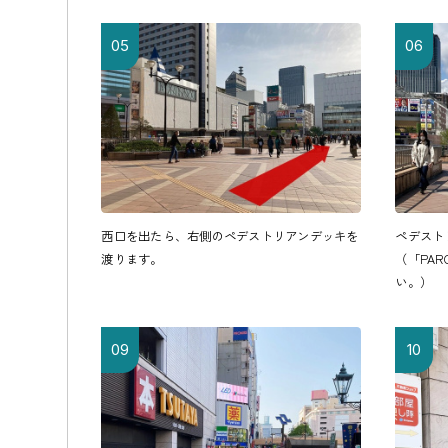
05
06
西口を出たら、右側のペデストリアンデッキを
ペデスト
渡ります。
（「PA
い。）
09
10