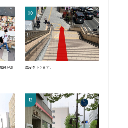
08
と階段があ
階段を下ります。
12