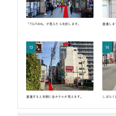
「TSUTAYA」が見えたら左折します。
直進しま
13
14
直進すると右側に当ホテルが見えます。
しばらく