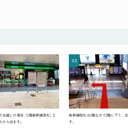
03
でお越しの場合（3階新幹線改札）】
新幹線改札は3階なので2階に下り、
札から出ます。
す。