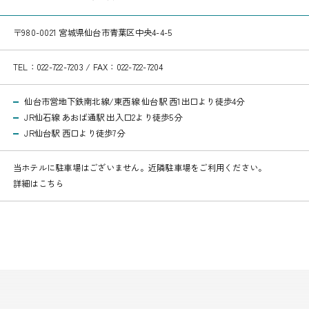
〒980-0021 宮城県仙台市青葉区中央4-4-5
TEL：
022-722-7203
/
FAX：022-722-7204
仙台市営地下鉄南北線/東西線 仙台駅 西1出口より徒歩4分
JR仙石線 あおば通駅 出入口2より徒歩5分
JR仙台駅 西口より徒歩7分
当ホテルに駐車場はございません。近隣駐車場をご利用ください。
詳細はこちら