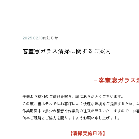
公
お知らせ
2
カ
開
0
テ
日
2
客室窓ガラス清掃に関するご案内
ゴ
5
リ
年
ー
0
2
月
－客室窓ガラス
1
0
日
平素より格別のご愛顧を賜り、誠にありがとうございます。
この度、当ホテルではお客様により快適な環境をご提供するため、
作業期間中は多少の騒音や作業員の往来が発生いたしますので、お
何卒ご理解とご協力を賜りますようお願い申し上げます。
【清掃実施日時】