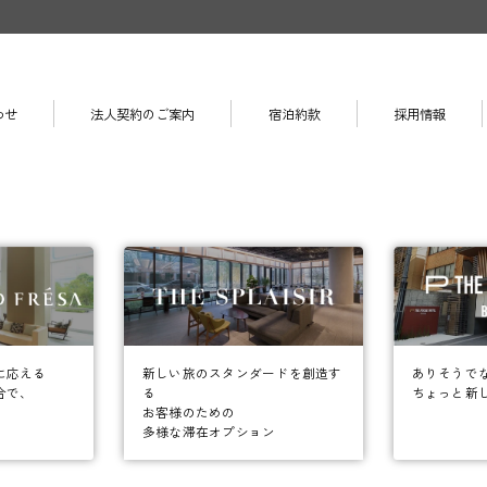
わせ
法人契約のご案内
宿泊約款
採用情報
に応える
ありそうで
新しい旅のスタンダードを創造す
合で、
ちょっと新
る
お客様のための
多様な滞在オプション