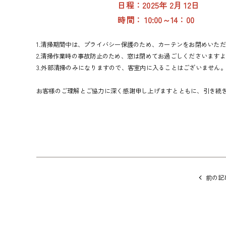
日程：2025年 2月 12日
時間： 10:00～14：00
1.清掃期間中は、プライバシー保護のため、カーテンをお閉めいた
2.清掃作業時の事故防止のため、窓は閉めてお過ごしくださいます
3.外部清掃のみになりますので、客室内に入ることはございません
お客様のご理解とご協力に深く感謝申し上げますとともに、引き続
他
の
前の記
記
事
に
移
動