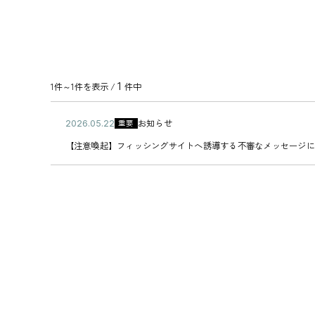
1
1件～1件を表示 /
件中
公
お知らせ
重要
2
カ
開
0
【
テ
【注意喚起】フィッシングサイトへ誘導する不審なメッセージに
日
2
注
ゴ
6
意
リ
年
喚
ー
0
起
5
】
月
フ
2
ィ
2
ッ
日
シ
ン
グ
サ
イ