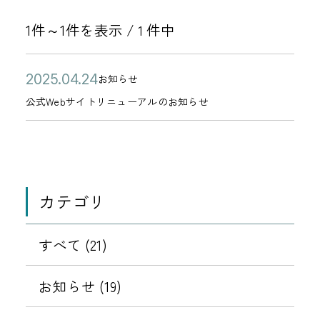
1件～1件を表示 /
件中
1
公
公
2
お知らせ
カ
開
式
0
公式Webサイトリニューアルのお知らせ
テ
日
W
2
ゴ
e
5
リ
b
年
ー
サ
0
カテゴリ
イ
4
ト
月
リ
すべて (21)
2
ニ
4
ュ
お知らせ (19)
日
ー