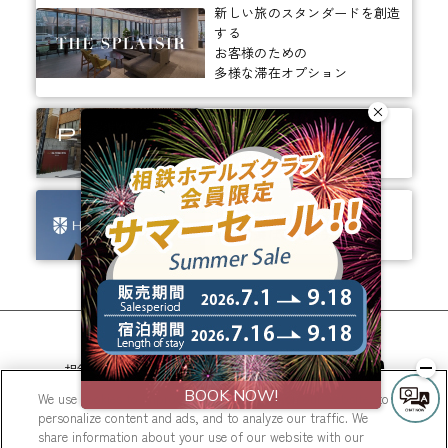
新しい旅のスタンダードを創造
する
お客様のための
多様な滞在オプション
ありそうでなかった、
ちょっと新しいカタチ。
ビジネスからレジャーまで、
幅広く選ばれるホテルへ。
相鉄ホテルズ 公式SNS
We use cookies to improve your experience on our website, to
personalize content and ads, and to analyze our traffic. We
share information about your use of our website with our