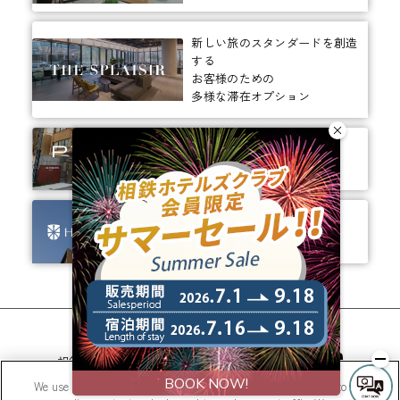
新しい旅のスタンダードを創造
する
お客様のための
多様な滞在オプション
ありそうでなかった、
ちょっと新しいカタチ。
ビジネスからレジャーまで、
幅広く選ばれるホテルへ。
相鉄ホテルズ 公式SNS
We use cookies to improve your experience on our website, to