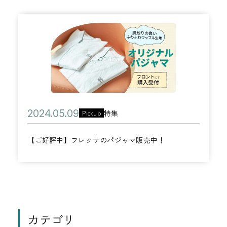
【
ご
好
評
中
】
公
2
特集
Pickup
フ
カ
開
0
レ
テ
【ご好評中】フレッサのパジャマ販売中！
日
2
ッ
ゴ
4
サ
リ
年
の
ー
0
パ
5
ジ
月
カテゴリ
ャ