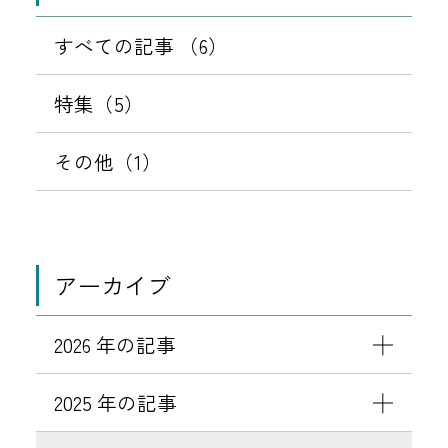
0
マ
9
すべての記事 （6）
販
日
売
特集（5）
中
！
その他（1）
アーカイブ
2026 年の記事
2025 年の記事