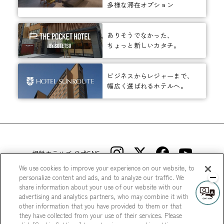
多様な滞在オプション
ありそうでなかった、
ちょっと新しいカタチ。
ビジネスからレジャーまで、
幅広く選ばれるホテルへ。
相鉄ホテルズ 公式SNS
We use cookies to improve your experience on our website, to
personalize content and ads, and to analyze our traffic. We
share information about your use of our website with our
advertising and analytics partners, who may combine it with
other information that you have provided to them or that
they have collected from your use of their services. Please
© Sotetsu Hotel Management CO., LTD.