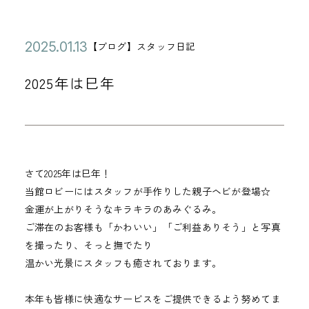
公
2
【ブログ】スタッフ日記
カ
開
0
テ
2025年は巳年
日
2
ゴ
5
リ
年
ー
0
1
さて2025年は巳年！
月
当館ロビーにはスタッフが手作りした親子ヘビが登場☆
1
金運が上がりそうなキラキラのあみぐるみ。
3
ご滞在のお客様も「かわいい」「ご利益ありそう」と写真
日
を撮ったり、そっと撫でたり
温かい光景にスタッフも癒されております。
本年も皆様に快適なサービスをご提供できるよう努めてま