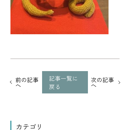
他
の
記事一覧に
前の記事
次の記事
記
へ
へ
戻る
事
に
移
動
カテゴリ