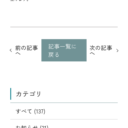
他
の
記事一覧に
前の記事
次の記事
記
へ
へ
戻る
事
に
移
動
カテゴリ
すべて (137)
お知らせ (21)