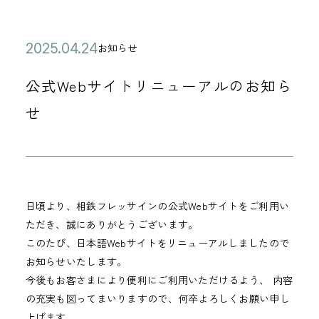
公
2
お知らせ
カ
開
0
テ
公式Webサイトリニューアルのお知ら
日
2
ゴ
5
せ
リ
年
ー
0
4
月
日頃より、相鉄フレッサインの公式Webサイトをご利用い
2
ただき、誠にありがとうございます。
4
このたび、日本語Webサイトをリニューアルしましたので
日
お知らせいたします。
今後もお客さまにより便利にご利用いただけるよう、 内容
の充実も図ってまいりますので、何卒よろしくお願い申し
上げます。