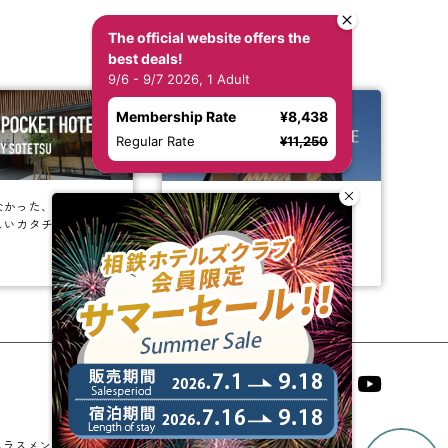
The official website offers the
best deals!
9/6 - 9/7 2026, 1 Adult
Membership Rate
¥8,438
Regular Rate
¥11,250
なかった、
ビジネスからレジャーまで、
しいカタチ。
幅広く選ばれるホテルへ。
相鉄ホテルズ 公式SNS
ハラスメントに対する基本方針
法人契約
宿泊約款