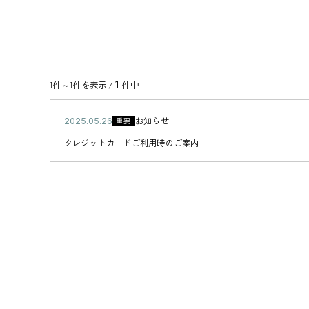
1
1件～1件を表示 /
件中
公
お知らせ
重要
2
カ
開
0
ク
テ
クレジットカードご利用時のご案内
日
2
レ
ゴ
5
ジ
リ
年
ッ
ー
0
ト
5
カ
月
ー
2
ド
6
ご
日
利
用
時
の
ご