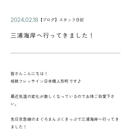
公
2
【ブログ】スタッフ日記
カ
開
0
テ
三浦海岸へ行ってきました！
日
2
ゴ
4
リ
年
ー
0
2
皆さんこんにちは！
月
相鉄フレッサイン日本橋人形町です♪
1
8
最近気温の変化が激しくなっているのでお体ご自愛下さ
日
い。
先日京急線のまぐろまんぷくきっぷで三浦海岸へ行ってき
ました！