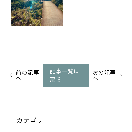
他
の
記事一覧に
前の記事
次の記事
記
へ
へ
戻る
事
に
移
動
カテゴリ