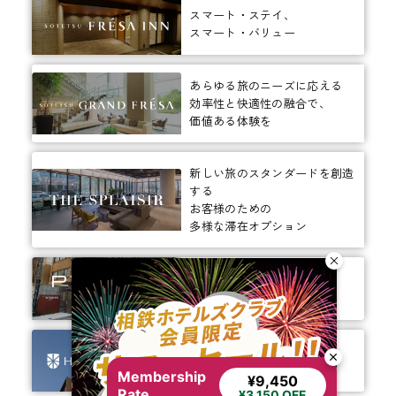
スマート・ステイ、
スマート・バリュー
あらゆる旅のニーズに応える
効率性と快適性の融合で、
価値ある体験を
新しい旅のスタンダードを創造
する
Membership
¥9,450
お客様のための
Rate
¥3,150 OFF
多様な滞在オプション
ありそうでなかった、
ちょっと新しいカタチ。
ビジネスからレジャーまで、
幅広く選ばれるホテルへ。