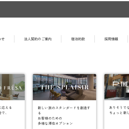
わせ
法人契約のご案内
宿泊約款
採用情報
に応える
ありそうで
新しい旅のスタンダードを創造す
合で、
ちょっと新
る
お客様のための
多様な滞在オプション