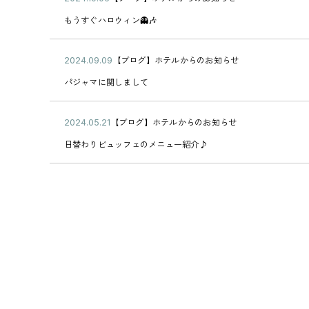
ン
カ
開
0
0
限
も
テ
もうすぐハロウィン👻🎶
日
月
2
定
う
ゴ
1
4
★
す
リ
1
年
ぐ
ー
公
【ブログ】ホテルからのお知らせ
日
1
2
ハ
カ
開
0
0
ロ
パ
テ
パジャマに関しまして
日
月
2
ウ
ジ
ゴ
0
4
ィ
ャ
リ
6
年
ン
マ
ー
公
【ブログ】ホテルからのお知らせ
日
0
2
👻
に
カ
開
9
0
🎶
関
日
テ
日替わりビュッフェのメニュー紹介♪
日
月
2
し
替
ゴ
0
4
ま
わ
リ
9
年
し
り
ー
日
0
て
ビ
5
ュ
月
ッ
2
フ
1
ェ
日
の
メ
ニ
ュ
ー