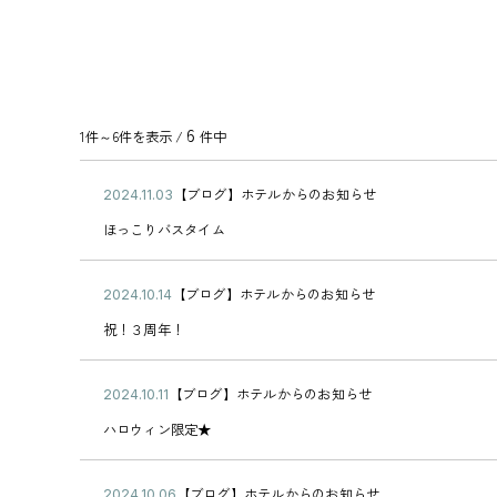
6
1件～6件を表示 /
件中
公
【ブログ】ホテルからのお知らせ
2
カ
開
0
ほ
テ
ほっこりバスタイム
日
2
っ
ゴ
4
こ
リ
年
り
ー
公
【ブログ】ホテルからのお知らせ
1
2
バ
カ
開
1
0
ス
祝
テ
祝！３周年！
日
月
2
タ
！
ゴ
0
4
イ
３
リ
3
年
ム
周
ー
公
【ブログ】ホテルからのお知らせ
日
1
2
年
カ
開
0
0
！
ハ
テ
ハロウィン限定★
日
月
2
ロ
ゴ
1
4
ウ
リ
4
年
ィ
ー
公
【ブログ】ホテルからのお知らせ
日
1
2