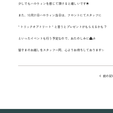
少しでもハロウィンを感じて頂けると嬉しいです🌟
また、10月31日ハロウィン当日は、フロントにてスタッフに
" トリックオアトリート " と言うとプレゼントがもらえるかも？
といったイベントも行う予定なので、おたのしみに👻🎶
皆さまのお越しをスタッフ一同、心よりお待ちしております✨
他
の
前の記
記
事
に
移
動