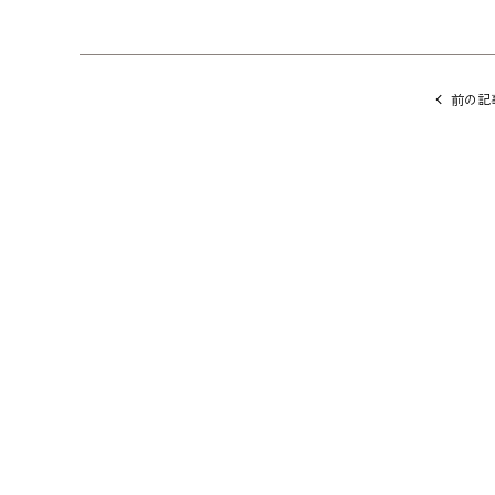
他
の
前の記
記
事
に
移
動