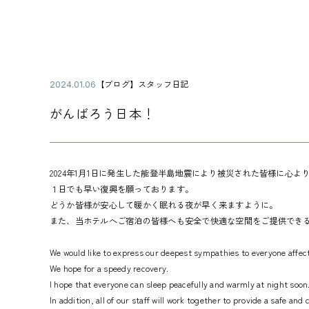
公
【ブログ】スタッフ日記
2
カ
開
0
テ
日
2
がんばろう日本！
ゴ
4
リ
年
ー
0
1
月
2024年1月1日に発生した能登半島地震により被災された皆様に心よ
0
１日でも早い復興を願っております。
6
どうか皆様が安心して暖かく眠れる夜が早く来ますように。
日
また、当ホテルへご宿泊の皆様へも安全で快適な空間をご提供でき
We would like to express our deepest sympathies to everyone affec
We hope for a speedy recovery.
I hope that everyone can sleep peacefully and warmly at night soon
In addition, all of our staff will work together to provide a safe an