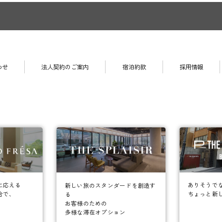
わせ
法人契約のご案内
宿泊約款
採用情報
に応える
ありそうで
新しい旅のスタンダードを創造す
合で、
ちょっと新
る
お客様のための
多様な滞在オプション