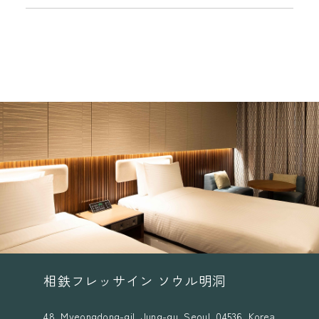
レ
せ
ゼ
ン
ト
も
2
倍
！
相鉄フレッサイン ソウル明洞
48, Myeongdong-gil, Jung-gu, Seoul, 04536, Korea