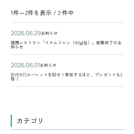
1件～2件を表示 /
件中
2
公
提
2
お知らせ
カ
開
携
0
提携レストラン「イナムジャン（이남장）」営業終了のお
テ
知らせ
日
レ
2
ゴ
ス
6
リ
公
[
2
お知らせ
ト
年
カ
ー
開
E
0
[EVENT]ルーレットを回せ！参加するほど、プレゼントも2
ラ
0
テ
倍！
日
V
2
ン
6
ゴ
E
6
「
月
リ
N
年
イ
2
ー
T
0
ナ
9
]
6
ム
カテゴリ
日
ル
月
ジ
0