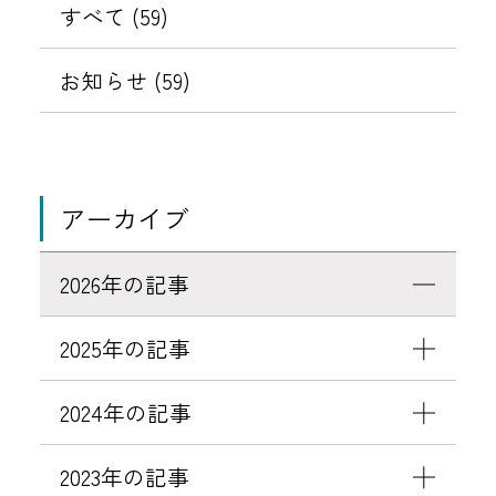
ー
ャ
すべて (59)
レ
1
ン
ッ
日
（
お知らせ (59)
ト
이
を
남
回
장
せ
）
アーカイブ
！
」
参
営
2026年の記事
加
業
す
終
2025年の記事
る
了
ほ
の
2024年の記事
ど
お
、
知
2023年の記事
プ
ら