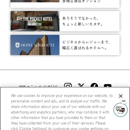
多様な滞在オプション
ありそうでなかった、
ちょっと新しいカタチ。
ビジネスからレジャーまで、
幅広く選ばれるホテルへ。
相鉄ホテルズ 公式SNS
We use cookies to improve your experience on our website, to
personalize content and ads, and to analyze our traffic. We
share information about your use of our website with our
advertising and analytics partners, who may combine it with
other information that you have provided to them or that
they have collected from your use of their services. Please
© Sotetsu Hotel Management CO., LTD.
click [Cookie Settings] to customize your cookie settings on