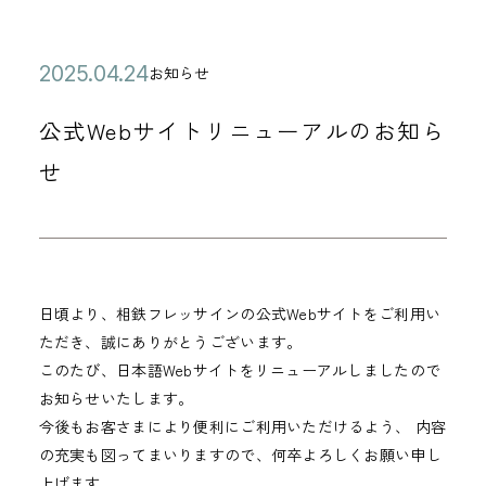
公
2
お知らせ
カ
開
0
テ
公式Webサイトリニューアルのお知ら
日
2
ゴ
5
せ
リ
年
ー
0
4
月
日頃より、相鉄フレッサインの公式Webサイトをご利用い
2
ただき、誠にありがとうございます。
4
このたび、日本語Webサイトをリニューアルしましたので
日
お知らせいたします。
今後もお客さまにより便利にご利用いただけるよう、 内容
の充実も図ってまいりますので、何卒よろしくお願い申し
上げます。