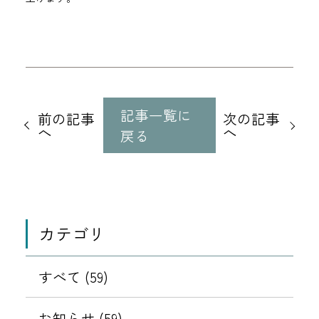
他
の
記事一覧に
前の記事
次の記事
記
へ
へ
戻る
事
に
移
動
カテゴリ
すべて (59)
お知らせ (59)