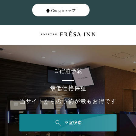
k
Googleマップ
a
t
a
N
e
a
r
ご宿泊予約
b
y
最低価格保証
B
u
当サイトからの予約が最もお得です
i
l
空室検索
d
i