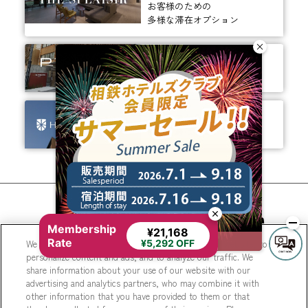
お客様のための
多様な滞在オプション
ありそうでなかった、
ちょっと新しいカタチ。
ビジネスからレジャーまで、
幅広く選ばれるホテルへ。
相鉄ホテルズ 公式SNS
Membership
¥21,168
Rate
We use cookies to improve your experience on our website, to
¥5,292 OFF
personalize content and ads, and to analyze our traffic. We
share information about your use of our website with our
advertising and analytics partners, who may combine it with
other information that you have provided to them or that