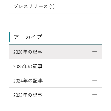
体
プレスリリース (1)
工
事
実
施
アーカイブ
に
つ
2026年の記事
い
て
2025年の記事
N
2024年の記事
o
t
2023年の記事
i
c
e