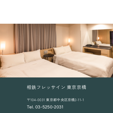
o
f
D
e
m
o
l
i
t
i
o
n
相鉄フレッサイン 東京京橋
W
〒104-0031 東京都中央区京橋2-11-1
o
Tel. 03-5250-2031
r