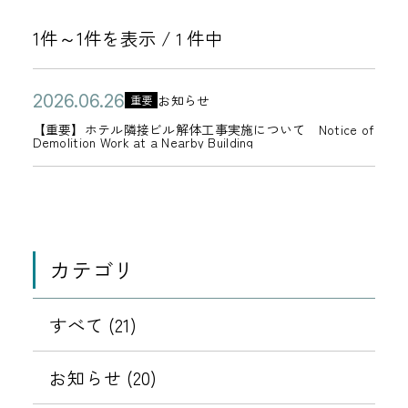
1件～1件を表示 /
件中
1
公
【
2
お知らせ
重要
カ
開
重
0
【重要】ホテル隣接ビル解体工事実施について Notice of
テ
Demolition Work at a Nearby Building
日
要
2
ゴ
】
6
リ
ホ
年
ー
テ
0
ル
6
カテゴリ
隣
月
接
2
すべて (21)
ビ
6
ル
日
お知らせ (20)
解