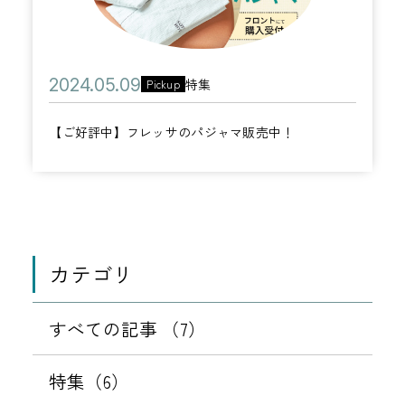
月
評
登
3
中
場
0
】
！
日
公
2
特集
Pickup
フ
カ
開
0
レ
テ
【ご好評中】フレッサのパジャマ販売中！
日
2
ッ
ゴ
4
サ
リ
年
の
ー
0
パ
5
ジ
月
カテゴリ
ャ
0
マ
9
すべての記事 （7）
販
日
売
特集（6）
中