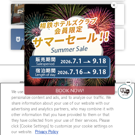
ありそうでなかった、
ちょっと新しいカタチ。
ビジネスからレジャーまで、
幅広く選ばれるホテルへ。
相鉄ホテルズ 公式SNS
We use cookies to improve your experience on our website, to
personalize content and ads, and to analyze our traffic. We
share information about your use of our website with our
advertising and analytics partners, who may combine it with
other information that you have provided to them or that
they have collected from your use of their services. Please
© Sotetsu Hotel Management CO., LTD.
click [Cookie Settings] to customize your cookie settings on
our website.
Privacy Policy