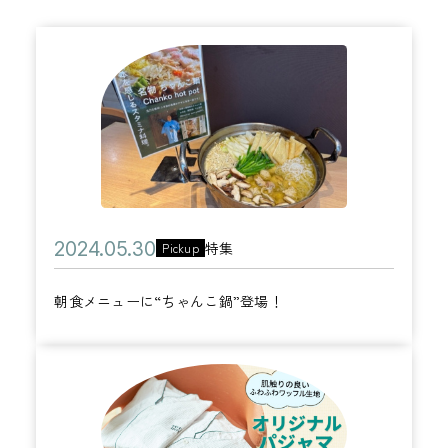
朝
食
メ
ニ
ュ
ー
に
公
2
特集
Pickup
カ
“
開
0
テ
ち
朝食メニューに“ちゃんこ鍋”登場！
日
2
ゴ
ゃ
4
リ
ん
年
【
ー
こ
0
ご
鍋
5
好
”