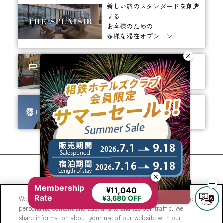
新しい旅のスタンダードを創造
する
お客様のための
多様な滞在オプション
ありそうでなかった、
ちょっと新しいカタチ。
ビジネスからレジャーまで、
幅広く選ばれるホテルへ。
相鉄ホテルズ 公式SNS
Membership
¥11,040
Rate
We use cookies to improve your experience on our website, to
¥3,680 OFF
personalize content and ads, and to analyze our traffic. We
share information about your use of our website with our