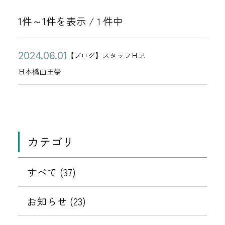
1件～1件を表示 /
件中
1
公
日
2
【ブログ】スタッフ日記
カ
開
本
0
日本橋山王祭
テ
日
橋
2
ゴ
山
4
リ
王
年
ー
祭
0
カテゴリ
6
月
すべて (37)
0
1
お知らせ (23)
日