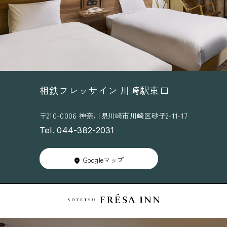
ワ
願
ー
い
ド
設
定
変
更
相鉄フレッサイン 川崎駅東口
の
〒210-0006 神奈川県川崎市川崎区砂子2-11-17
お
Tel. 044-382-2031
願
い
Googleマップ