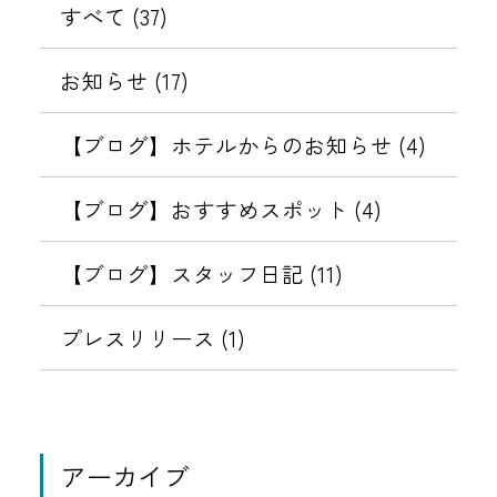
】
鉄
すべて (37)
3
8
ホ
/
日
テ
お知らせ (17)
3
ル
0
ズ
【ブログ】ホテルからのお知らせ (4)
以
ク
降
ラ
【ブログ】おすすめスポット (4)
＜
ブ
相
＞
【ブログ】スタッフ日記 (11)
鉄
セ
ホ
キ
プレスリリース (1)
テ
ュ
ル
リ
ズ
テ
ク
ィ
アーカイブ
ラ
強