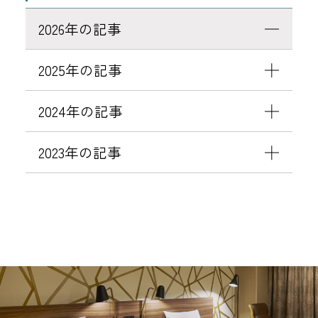
ブ
化
2026年の記事
＞
に
セ
伴
2025年の記事
キ
う
ュ
パ
2024年の記事
リ
ス
テ
ワ
2023年の記事
ィ
ー
強
ド
化
設
に
定
伴
変
う
更
パ
の
ス
お