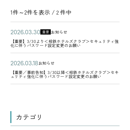
1件～2件を表示 /
件中
2
公
【
2
お知らせ
重要
カ
開
重
0
【重要】3/30より＜相鉄ホテルズクラブ＞セキュリティ強
テ
化に伴うパスワード設定変更のお願い
日
要
2
ゴ
】
6
リ
公
【
2
お知らせ
3
年
カ
ー
開
重
0
【重要／事前告知】3/30以降＜相鉄ホテルズクラブ＞セキ
/
0
テ
ュリティ強化に伴うパスワード設定変更のお願い
日
要
2
3
3
ゴ
／
6
0
月
リ
事
年
よ
3
ー
前
0
り
0
告
3
＜
カテゴリ
日
知
月
相
1