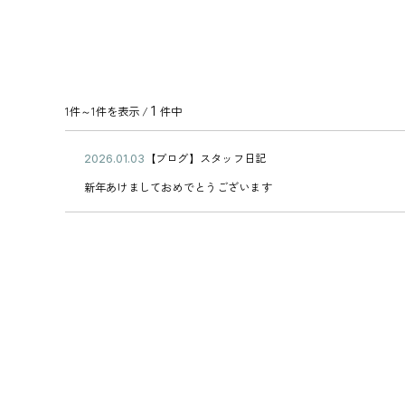
1
1件～1件を表示 /
件中
公
【ブログ】スタッフ日記
2
カ
開
0
新
テ
新年あけましておめでとうございます
日
2
年
ゴ
6
あ
リ
年
け
ー
0
ま
1
し
月
て
0
お
3
め
日
で
と
う
ご
ざ