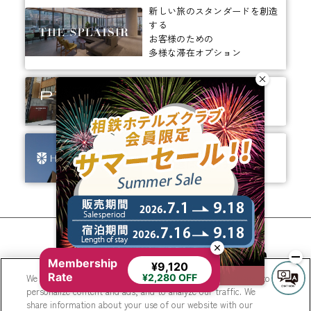
新しい旅のスタンダードを創造
する
お客様のための
多様な滞在オプション
ありそうでなかった、
ちょっと新しいカタチ。
ビジネスからレジャーまで、
幅広く選ばれるホテルへ。
相鉄ホテルズ 公式SNS
Membership
¥9,120
Rate
We use cookies to improve your experience on our website, to
¥2,280 OFF
personalize content and ads, and to analyze our traffic. We
share information about your use of our website with our