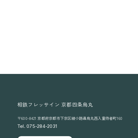
相鉄フレッサイン 京都四条烏丸
〒600-8421 京都府京都市下京区綾小路通烏丸西入童侍者町160
Tel. 075-284-2031