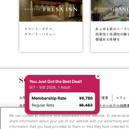
あらゆる旅のニーズ
スマート・ステイ、
効率性と快適性の融
スマート・バリュー
価値ある体験を
You Just Got the Best Deal!
9/7 - 9/8 2026, 1 Adult
お問い合わせ
会社概要
新規ホテル開発のご提案
コラム
Membership Rate
¥6,786
Regular Rate
¥8,483
会員規約
サイトマップ
相鉄ホテルズ パートナーホテル加盟
We use cookies to improve your experience on our website, to personalize
share information about your use of our website with our advertising and
information that you have provided to them or that they have collected fro