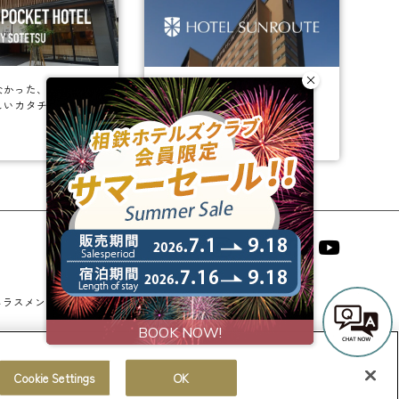
なかった、
ビジネスからレジャーまで、
しいカタチ。
幅広く選ばれるホテルへ。
相鉄ホテルズ 公式SNS
ハラスメントに対する基本方針
法人契約
宿泊約款
Cookie Settings
OK
© Sotetsu Hotel Management CO., LTD.