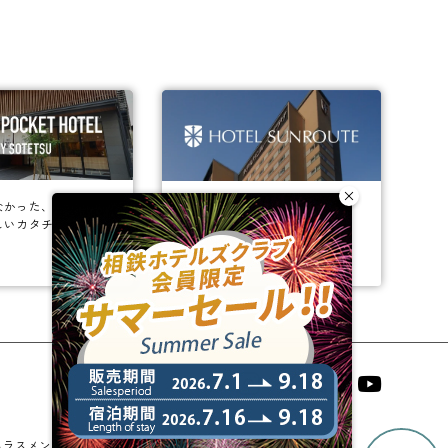
なかった、
ビジネスからレジャーまで、
しいカタチ。
幅広く選ばれるホテルへ。
相鉄ホテルズ 公式SNS
ハラスメントに対する基本方針
法人契約
宿泊約款