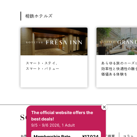
相鉄ホテルズ
あらゆる旅のニーズ
スマート・ステイ、
効率性と快適性の融
スマート・バリュー
価値ある体験を
The official website offers the
best deals!
9/5 - 9/6 2026, 1 Adult
お問い合わせ
会社概要
新規ホテル開発のご提案
コラム
Membership Rate
¥17,024