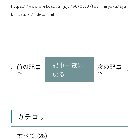
https://www.pref.osaka.lg.jp/o070070/toshimiryoku/syu
kuhakuzei/index.html
他
の
記事一覧に
前の記事
次の記事
記
へ
へ
戻る
事
に
移
動
カテゴリ
すべて (28)