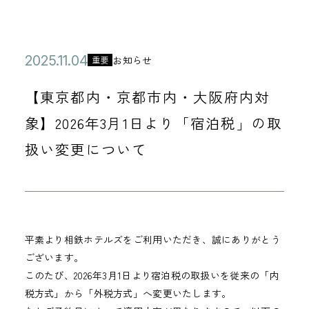
公
2
お知らせ
重要
カ
開
0
テ
【東京都内・京都市内・大阪府内対
日
2
ゴ
5
象】2026年3月1日より「宿泊税」の取
リ
年
扱い変更について
ー
1
1
月
0
4
平素より相鉄ホテルズをご利用いただき、誠にありがとう
ございます。
日
このたび、2026年3月1日より宿泊税の取扱いを従来の「内
税方式」から「外税方式」へ変更いたします。