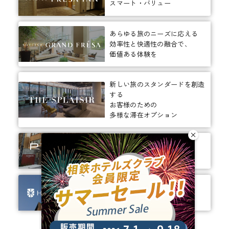
スマート・バリュー
あらゆる旅のニーズに応える
効率性と快適性の融合で、
価値ある体験を
新しい旅のスタンダードを創造
する
お客様のための
多様な滞在オプション
ありそうでなかった、
ちょっと新しいカタチ。
ビジネスからレジャーまで、
幅広く選ばれるホテルへ。