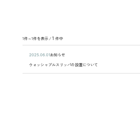
1
1件～1件を表示 /
件中
公
お知らせ
2
カ
開
0
ウ
テ
ウォッシャブルスリッパの設置について
日
2
ォ
ゴ
5
ッ
リ
年
シ
ー
0
ャ
6
ブ
月
ル
0
ス
1
リ
日
ッ
パ
の
設
置