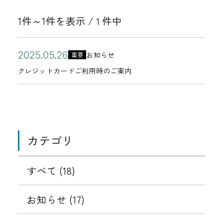
1件～1件を表示 /
件中
1
公
ク
2
お知らせ
重要
カ
開
レ
0
クレジットカードご利用時のご案内
テ
日
ジ
2
ゴ
ッ
5
リ
ト
年
ー
カ
0
カテゴリ
ー
5
ド
月
ご
すべて (18)
2
利
6
用
お知らせ (17)
日
時