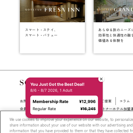
あらゆる旅のニーズ
スマート・ステイ、
効率性と快適性の融
スマート・バリュー
価値ある体験を
You Just Got the Best Deal!
8/6 - 8/7 2026, 1 Adult
お問い合わせ
会社概要
新規ホテル開発のご提案
コラム
Membership Rate
¥12,996
Regular Rate
¥16,245
会員規約
サイトマップ
相鉄ホテルズ パートナーホテル加盟
We use cookies to improve your experience on our website, to personalize
share information about your use of our website with our advertising and
information that you have provided to them or that they have collected fro