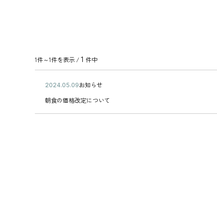
1
1件～1件を表示 /
件中
公
お知らせ
2
カ
開
0
朝
テ
朝食の価格改定について
日
2
食
ゴ
4
の
リ
年
価
ー
0
格
5
改
月
定
0
に
9
つ
日
い
て