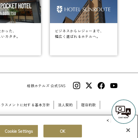
なかった、
ビジネスからレジャーまで、
しいカタチ。
幅広く選ばれるホテルへ。
相鉄ホテルズ 公式SNS
ハラスメントに対する基本方針
法人契約
宿泊約款
Cookie Settings
OK
© Sotetsu Hotel Management CO., LTD.