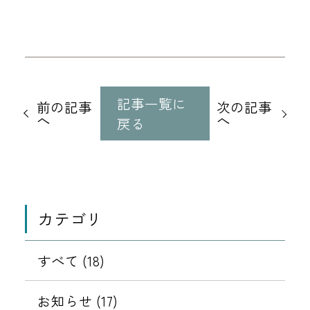
他
の
記事一覧に
前の記事
次の記事
記
へ
へ
戻る
事
に
移
動
カテゴリ
すべて (18)
お知らせ (17)