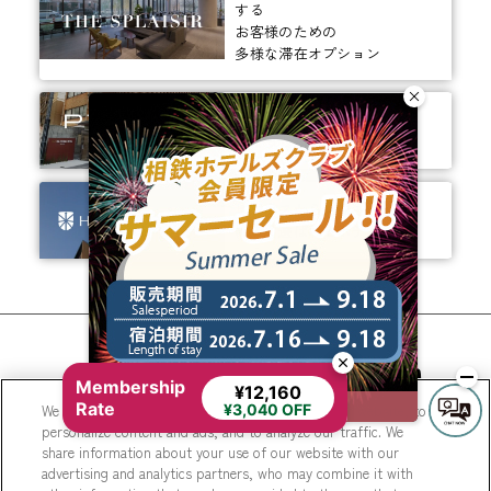
する
お客様のための
多様な滞在オプション
ありそうでなかった、
ちょっと新しいカタチ。
ビジネスからレジャーまで、
幅広く選ばれるホテルへ。
相鉄ホテルズ 公式SNS
Membership
¥12,160
Rate
We use cookies to improve your experience on our website, to
¥3,040 OFF
personalize content and ads, and to analyze our traffic. We
share information about your use of our website with our
advertising and analytics partners, who may combine it with