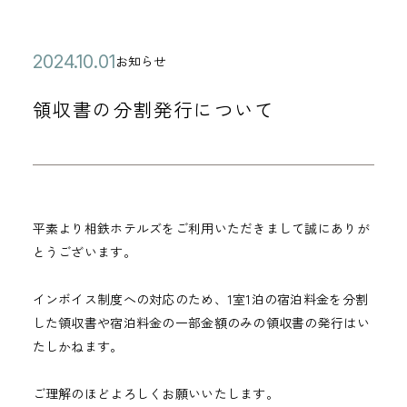
公
2
お知らせ
カ
開
0
テ
領収書の分割発行について
日
2
ゴ
4
リ
年
ー
1
0
平素より相鉄ホテルズをご利用いただきまして誠にありが
月
とうございます。
0
1
インボイス制度への対応のため、1室1泊の宿泊料金を分割
日
した領収書や宿泊料金の一部金額のみの領収書の発行はい
たしかねます。
ご理解のほどよろしくお願いいたします。