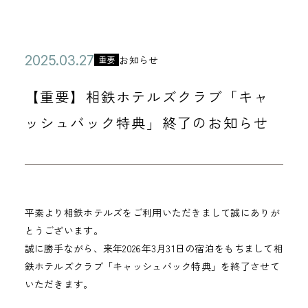
公
2
お知らせ
重要
カ
開
0
テ
【重要】相鉄ホテルズクラブ「キャ
日
2
ゴ
5
ッシュバック特典」終了のお知らせ
リ
年
ー
0
3
月
平素より相鉄ホテルズをご利用いただきまして誠にありが
2
とうございます。
7
誠に勝手ながら、来年2026年3月31日の宿泊をもちまして相
日
鉄ホテルズクラブ「キャッシュバック特典」を終了させて
いただきます。