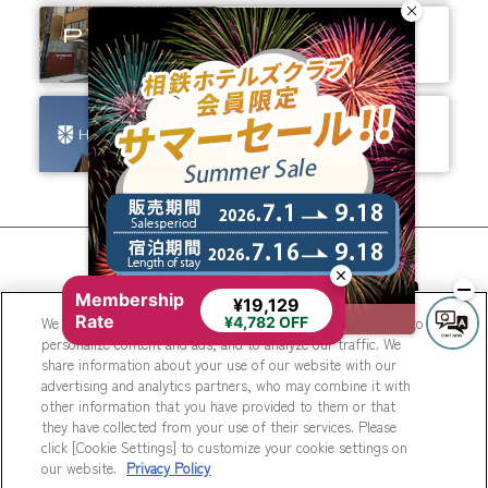
ありそうでなかった、
ちょっと新しいカタチ。
ビジネスからレジャーまで、
幅広く選ばれるホテルへ。
相鉄ホテルズ 公式SNS
Membership
¥19,129
Rate
We use cookies to improve your experience on our website, to
¥4,782 OFF
personalize content and ads, and to analyze our traffic. We
share information about your use of our website with our
advertising and analytics partners, who may combine it with
other information that you have provided to them or that
they have collected from your use of their services. Please
© Sotetsu Hotel Management CO., LTD.
click [Cookie Settings] to customize your cookie settings on
our website.
Privacy Policy