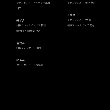
ホテルサンルートパティオ五所
ホテルサンルート熊谷駅前
川原
千葉県
ホテルサンルート千葉
岩手県
相鉄フレッサイン 北上駅前
相鉄フレッサイン 千葉柏
2026年10月1日開業予定
宮城県
相鉄フレッサイン 仙台
福島県
ホテルサンルート須賀川