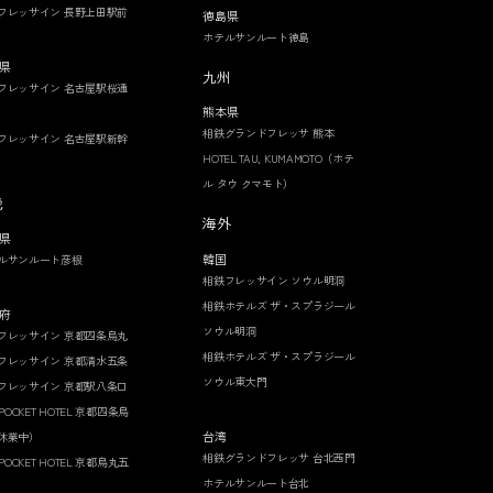
フレッサイン 長野上田駅前
徳島県
ホテルサンルート徳島
県
九州
フレッサイン 名古屋駅桜通
熊本県
相鉄グランドフレッサ 熊本
フレッサイン 名古屋駅新幹
HOTEL TAU, KUMAMOTO（ホテ
ル タウ クマモト）
畿
海外
県
韓国
ルサンルート彦根
相鉄フレッサイン ソウル明洞
相鉄ホテルズ ザ・スプラジール
府
ソウル明洞
フレッサイン 京都四条烏丸
相鉄ホテルズ ザ・スプラジール
フレッサイン 京都清水五条
ソウル東大門
フレッサイン 京都駅八条口
 POCKET HOTEL 京都四条烏
台湾
休業中）
相鉄グランドフレッサ 台北西門
 POCKET HOTEL 京都烏丸五
ホテルサンルート台北