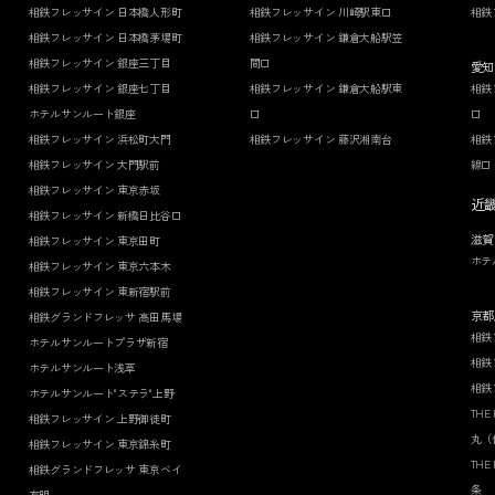
相鉄フレッサイン 日本橋人形町
相鉄フレッサイン 川崎駅東口
相鉄
相鉄フレッサイン 日本橋茅場町
相鉄フレッサイン 鎌倉大船駅笠
相鉄フレッサイン 銀座三丁目
間口
愛知
相鉄フレッサイン 銀座七丁目
相鉄フレッサイン 鎌倉大船駅東
相鉄
ホテルサンルート銀座
口
口
相鉄フレッサイン 浜松町大門
相鉄フレッサイン 藤沢湘南台
相鉄
相鉄フレッサイン 大門駅前
線口
相鉄フレッサイン 東京赤坂
近
相鉄フレッサイン 新橋日比谷口
滋賀
相鉄フレッサイン 東京田町
ホテ
相鉄フレッサイン 東京六本木
相鉄フレッサイン 東新宿駅前
京都
相鉄グランドフレッサ 高田馬場
相鉄
ホテルサンルートプラザ新宿
相鉄
ホテルサンルート浅草
相鉄
ホテルサンルート"ステラ"上野
THE
相鉄フレッサイン 上野御徒町
丸（
相鉄フレッサイン 東京錦糸町
THE
相鉄グランドフレッサ 東京ベイ
条
有明