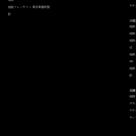
ホテ
相鉄フレッサイン 東京東陽町駅
前
大阪
相鉄
相鉄
相鉄
ば
相鉄
中）
相鉄
前
兵庫
相鉄
ホテ
ホテ
ネッ