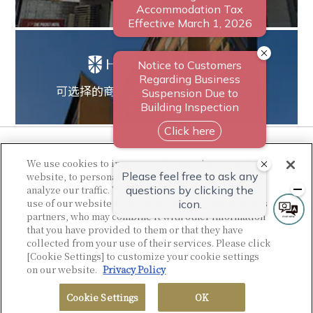
可选择的商务型至休闲型的多样性饭店
We use cookies to improve your experience on our
website, to personalize content and ads, and to
analyze our traffic. We share information about your
use of our website with our advertising and analytics
partners, who may combine it with other information
that you have provided to them or that they have
collected from your use of their services. Please click
© Sotetsu Hotel Management CO., LTD.
[Cookie Settings] to customize your cookie settings
on our website.
Privacy Policy
Cookie Settings
OK
搜索空房
交通路线
电话
MENU